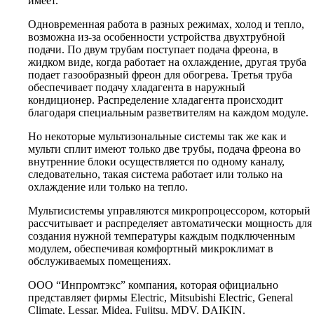
имеет.
Одновременная работа в разных режимах, холод и тепло,
возможна из-за особенности устройства двухтрубной
подачи. По двум трубам поступает подача фреона, в
жидком виде, когда работает на охлаждение, другая труба
подает газообразный фреон для обогрева. Третья труба
обеспечивает подачу хладагента в наружный
кондиционер. Распределение хладагента происходит
благодаря специальным разветвителям на каждом модуле.
Но некоторые мультизональные системы так же как и
мульти сплит имеют только две трубы, подача фреона во
внутренние блоки осуществляется по одному каналу,
следовательно, такая система работает или только на
охлаждение или только на тепло.
Мультисистемы управляются микропроцессором, который
рассчитывает и распределяет автоматически мощность для
создания нужной температуры каждым подключенным
модулем, обеспечивая комфортный микроклимат в
обслуживаемых помещениях.
ООО “Инпромтэкс” компания, которая официально
представляет фирмы Electric, Mitsubishi Electric, General
Climate, Lessar, Midea, Fujitsu, MDV, DAIKIN.