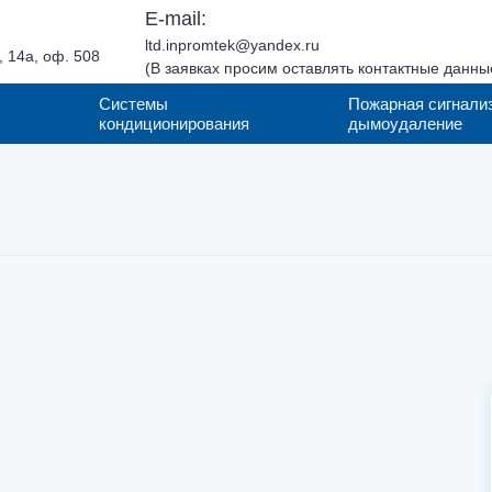
E-mail:
ltd.inpromtek@yandex.ru
 14а, оф. 508
(В заявках просим оставлять контактные данны
Системы
Пожарная сигнали
кондиционирования
дымоудаление
Согласие на обработку персональных
Согласие на обработку персональных
Согласие на обработку персональных
данных
данных
Политика конфиденциальности
данных
Политика обработки ПД
Политика конфиденциальности
Согласие на обработку персональных
данных
Согласие на обработку персональных
Политика обработки ПД
данных
Политика конфиденциальности
Политика конфиденциальности
Политика обработки ПД
Политика обработки ПД