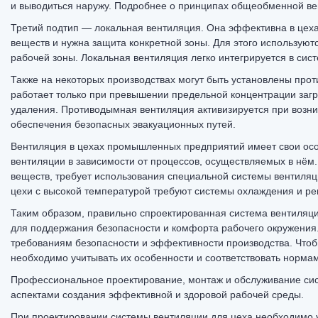
и выводиться наружу. Подробнее о принципах общеобменной вен
Третий подтип — локальная вентиляция. Она эффективна в цеха
веществ и нужна защита конкретной зоны. Для этого используютс
рабочей зоны. Локальная вентиляция легко интегрируется в сис
Также на некоторых производствах могут быть установлены про
работает только при превышении предельной концентрации загр
удаления. Противодымная вентиляция активизируется при возн
обеспечения безопасных эвакуационных путей.
Вентиляция в цехах промышленных предприятий имеет свои осо
вентиляции в зависимости от процессов, осуществляемых в нём.
веществ, требует использования специальной системы вентиляци
цехи с высокой температурой требуют системы охлаждения и ре
Таким образом, правильно спроектированная система вентиля
для поддержания безопасности и комфорта рабочего окружения
требованиям безопасности и эффективности производства. Что
необходимо учитывать их особенности и соответствовать нормам
Профессиональное проектирование, монтаж и обслуживание си
аспектами создания эффективной и здоровой рабочей среды.
При проектировании системы вентиляции для цеха необходимо у