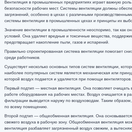
Вентиляция в промышленных предприятиях играет важную роль 
безопасности рабочих мест. Системы вентиляции должны обесп
загрязнений, особенно в цехах с различными производственным
системы вентиляции в промышленных цехах и принципы их выб
Значение вентиляции в промышленности неоспоримо, так как он
условий. Она удаляет вредные и токсичные вещества, поддержи
предотвращает накопление пыли, газов и испарений.
Правильно спроектированная система вентиляции помогает сниз
среди работников.
Существует несколько основных типов систем вентиляции, кот
наиболее популярных систем является механическая или принуд
которой воздух подается и удаляется при помощи вентиляторов
Первый подтип — местная вентиляция. Она позволяет очищать в
работе оборудования на рабочих местах. Воздух очищается в р
фильтрации выводится наружу по воздуховодам. Таким образом,
по всему помещению.
Второй подтип — общеобменная вентиляция. Она основывается
свежего воздуха в рабочую зону. Общеобменная вентиляция мо
вентиляция разбавляет загрязненный воздух свежим, а вытесня