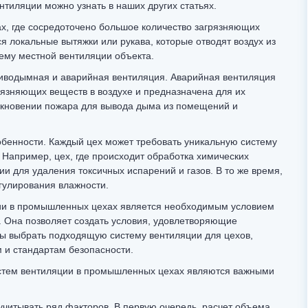
тиляции можно узнать в наших других статьях.
х, где сосредоточено большое количество загрязняющих
я локальные вытяжки или рукава, которые отводят воздух из
тему местной вентиляции объекта.
тиводымная и аварийная вентиляция. Аварийная вентиляция
язняющих веществ в воздухе и предназначена для их
икновении пожара для вывода дыма из помещений и
бенности. Каждый цех может требовать уникальную систему
 Например, цех, где происходит обработка химических
и для удаления токсичных испарений и газов. В то же время,
гулирования влажности.
ции в промышленных цехах является необходимым условием
. Она позволяет создать условия, удовлетворяющие
бы выбрать подходящую систему вентиляции для цехов,
 и стандартам безопасности.
стем вентиляции в промышленных цехах являются важными
читывать ряд факторов. В первую очередь, расчет объема