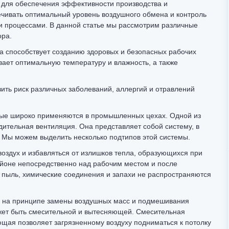
для обеспечения эффективности производства и
ечивать оптимальный уровень воздушного обмена и контроль
и процессами. В данной статье мы рассмотрим различные
ора.
а способствует созданию здоровых и безопасных рабочих
вает оптимальную температуру и влажность, а также
ить риск различных заболеваний, аллергий и отравлений
орые широко применяются в промышленных цехах. Одной из
ительная вентиляция. Она представляет собой систему, в
. Мы можем выделить несколько подтипов этой системы.
оздух и избавляться от излишков тепла, образующихся при
айоне непосредственно над рабочим местом и после
 пыль, химические соединения и запахи не распространяются
 на принципе замены воздушных масс и подмешивания
жет быть смесительной и вытесняющей. Смесительная
ющая позволяет загрязненному воздуху подниматься к потолку