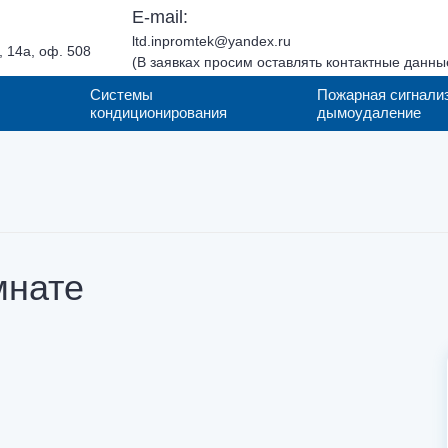
E-mail:
ltd.inpromtek@yandex.ru
 14а, оф. 508
(В заявках просим оставлять контактные данны
Системы
Пожарная сигнали
кондиционирования
дымоудаление
Согласие на обработку персональных
Согласие на обработку персональных
Согласие на обработку персональных
данных
данных
Политика конфиденциальности
данных
Политика обработки ПД
Политика конфиденциальности
Согласие на обработку персональных
данных
мнате
Согласие на обработку персональных
Политика обработки ПД
данных
Политика конфиденциальности
Политика конфиденциальности
Политика обработки ПД
Политика обработки ПД