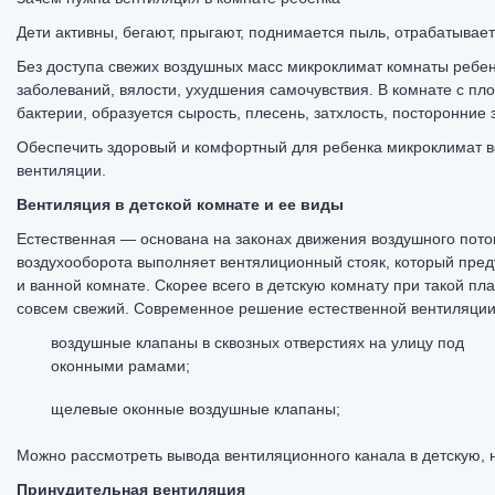
Дети активны, бегают, прыгают, поднимается пыль, отрабатывает
Без доступа свежих воздушных масс микроклимат комнаты ребен
заболеваний, вялости, ухудшения самочувствия. В комнате с п
бактерии, образуется сырость, плесень, затхлость, посторонние 
Обеспечить здоровый и комфортный для ребенка микроклимат в
вентиляции.
Вентиляция в детской комнате и ее виды
Естественная — основана на законах движения воздушного пот
воздухооборота выполняет вентялиционный стояк, который преду
и ванной комнате. Скорее всего в детскую комнату при такой пл
совсем свежий. Современное решение естественной вентиляции
воздушные клапаны в сквозных отверстиях на улицу под
оконными рамами;
щелевые оконные воздушные клапаны;
Можно рассмотреть вывода вентиляционного канала в детскую, но
Принудительная вентиляция