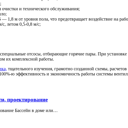
;
 очистки и технического обслуживания;
пло;
 — 1,8 м от уровня пола, что предотвращает воздействие на раб
с, летом 0,5-0,8 м/с;
 специальные отсосы, отбирающие горячие пары. При установке
том их комплексной работы.
ка,
тщательного изучения, грамотно созданной схемы, расчетов 
 100%-ю эффективность и экономичность работы системы вентил
ти, проектирование
рование Бассейн в доме или…