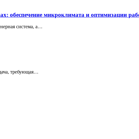
хах: обеспечение микроклимата и оптимизации ра
енерная система, а…
адача, требующая…